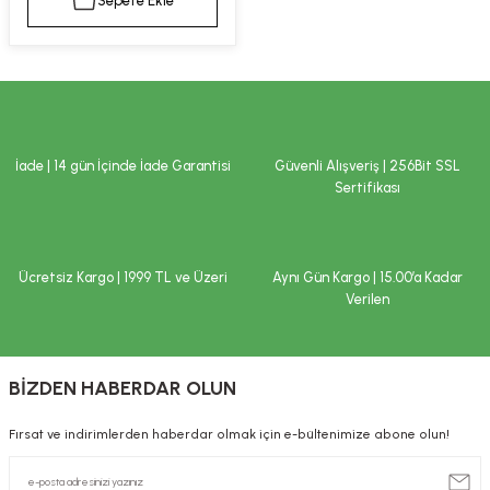
Sepete Ekle
kımı
e Mendilleri
ri
llagen Cilt Bakımı
ve Emzikleri
Hijyeni
Kovucular
uları
kımı
gler
İade | 14 gün İçinde İade Garantisi
Güvenli Alışveriş | 256Bit SSL
ty Collagen
ları
Sertifikası
ar, Şekerler
ünleri
ar
Ücretsiz Kargo | 1999 TL ve Üzeri
Aynı Gün Kargo | 15.00’a Kadar
ebiyotikler
rı
Verilen
BİZDEN HABERDAR OLUN
e Tuzlar
ı
er
Fırsat ve indirimlerden haberdar olmak için e-bültenimize abone olun!
raller
i ve Nebulizatörler