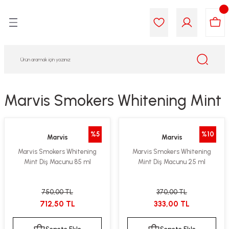
Geri Dön
Geri Dön
Geri Dön
Geri Dön
Geri Dön
Geri Dön
i Gıda
ek
am
leri
lik
sit
opolis
iyeleri
Marvis Smokers Whitening Mint
yel ve Uçucu Yağlar
ımı
ları
r
%5
%10
Marvis
Marvis
ega 3...)
akımı
ımı
aratları
Marvis Smokers Whitening
Marvis Smokers Whitening
Mint Diş Macunu 85 ml
Mint Diş Macunu 25 ml
ımı
on Testleri
icileri
tleri
kımı
750,00 TL
370,00 TL
712,50 TL
333,00 TL
iyeleri
e Temizleme