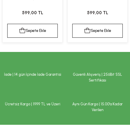
ekler
ve Sabunları
yotlar
599,00 TL
599,00 TL
e Losyonlar
sterler
Sepete Ekle
Sepete Ekle
klar
İade | 14 gün İçinde İade Garantisi
Güvenli Alışveriş | 256Bit SSL
leri
Sertifikası
Ücretsiz Kargo | 1999 TL ve Üzeri
Aynı Gün Kargo | 15.00’a Kadar
Verilen