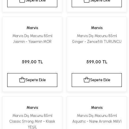
Sepete Ekle
Sepete Ekle
kımı
e Mendilleri
ri
llagen Cilt Bakımı
ve Emzikleri
Hijyeni
Kovucular
Marvis
Marvis
uları
kımı
gler
Marvis Diş Macunu 85ml
Marvis Diş Macunu 85ml
Jasmin - Yasemin MOR
Ginger - Zencefilli TURUNCU
ty Collagen
ları
599,00 TL
599,00 TL
ar, Şekerler
ünleri
ar
ebiyotikler
rı
Sepete Ekle
Sepete Ekle
e Tuzlar
ı
er
Marvis
Marvis
Marvis Diş Macunu 85ml
Marvis Diş Macunu 85ml
raller
i ve Nebulizatörler
Classic Strong Mint - Klasik
Aquatic - Nane Aromalı MAVİ
YEŞİL