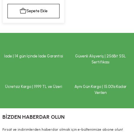
kımı
e Mendilleri
ri
Sepete Ekle
llagen Cilt Bakımı
ve Emzikleri
Hijyeni
Kovucular
uları
kımı
gler
ty Collagen
ları
İade | 14 gün İçinde İade Garantisi
Güvenli Alışveriş | 256Bit SSL
Sertifikası
ar, Şekerler
ünleri
ar
ebiyotikler
rı
Ücretsiz Kargo | 1999 TL ve Üzeri
Aynı Gün Kargo | 15.00’a Kadar
Verilen
e Tuzlar
ı
er
BİZDEN HABERDAR OLUN
raller
i ve Nebulizatörler
Fırsat ve indirimlerden haberdar olmak için e-bültenimize abone olun!