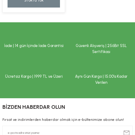
Stokta Yok
kımı
e Mendilleri
ri
llagen Cilt Bakımı
ve Emzikleri
Hijyeni
Kovucular
uları
kımı
gler
İade | 14 gün İçinde İade Garantisi
Güvenli Alışveriş | 256Bit SSL
ty Collagen
ları
Sertifikası
ar, Şekerler
ünleri
ar
Ücretsiz Kargo | 1999 TL ve Üzeri
Aynı Gün Kargo | 15.00’a Kadar
ebiyotikler
rı
Verilen
BİZDEN HABERDAR OLUN
e Tuzlar
ı
er
Fırsat ve indirimlerden haberdar olmak için e-bültenimize abone olun!
raller
i ve Nebulizatörler