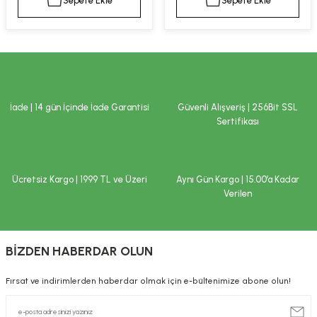
Sepete Ekle
Sepete Ekle
kımı
e Mendilleri
ri
llagen Cilt Bakımı
ve Emzikleri
Hijyeni
Kovucular
uları
kımı
gler
İade | 14 gün İçinde İade Garantisi
Güvenli Alışveriş | 256Bit SSL
ty Collagen
ları
Sertifikası
ar, Şekerler
ünleri
ar
Ücretsiz Kargo | 1999 TL ve Üzeri
Aynı Gün Kargo | 15.00’a Kadar
ebiyotikler
rı
Verilen
BİZDEN HABERDAR OLUN
e Tuzlar
ı
er
Fırsat ve indirimlerden haberdar olmak için e-bültenimize abone olun!
raller
i ve Nebulizatörler