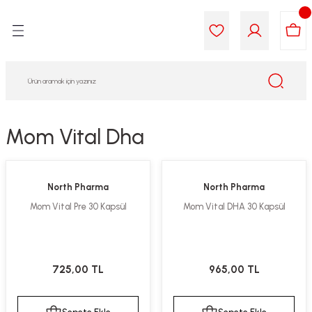
Geri Dön
Geri Dön
Geri Dön
Geri Dön
Geri Dön
Geri Dön
i Gıda
ek
am
leri
lik
sit
opolis
iyeleri
Mom Vital Dha
yel ve Uçucu Yağlar
ımı
ları
r
North Pharma
North Pharma
ega 3...)
akımı
ımı
aratları
Mom Vital Pre 30 Kapsül
Mom Vital DHA 30 Kapsül
ımı
on Testleri
icileri
tleri
kımı
725,00 TL
965,00 TL
iyeleri
e Temizleme