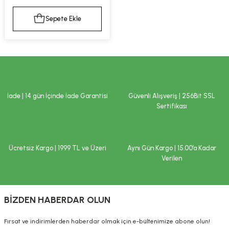
kımı
e Mendilleri
ri
Sepete Ekle
llagen Cilt Bakımı
ve Emzikleri
Hijyeni
Kovucular
uları
kımı
gler
ty Collagen
ları
İade | 14 gün İçinde İade Garantisi
Güvenli Alışveriş | 256Bit SSL
Sertifikası
ar, Şekerler
ünleri
ar
ebiyotikler
rı
Ücretsiz Kargo | 1999 TL ve Üzeri
Aynı Gün Kargo | 15.00’a Kadar
Verilen
e Tuzlar
ı
er
BİZDEN HABERDAR OLUN
raller
i ve Nebulizatörler
Fırsat ve indirimlerden haberdar olmak için e-bültenimize abone olun!