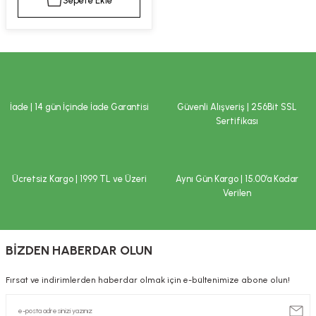
Sepete Ekle
kımı
e Mendilleri
ri
llagen Cilt Bakımı
ve Emzikleri
Hijyeni
Kovucular
uları
kımı
gler
İade | 14 gün İçinde İade Garantisi
Güvenli Alışveriş | 256Bit SSL
ty Collagen
ları
Sertifikası
ar, Şekerler
ünleri
ar
Ücretsiz Kargo | 1999 TL ve Üzeri
Aynı Gün Kargo | 15.00’a Kadar
ebiyotikler
rı
Verilen
BİZDEN HABERDAR OLUN
e Tuzlar
ı
er
Fırsat ve indirimlerden haberdar olmak için e-bültenimize abone olun!
raller
i ve Nebulizatörler