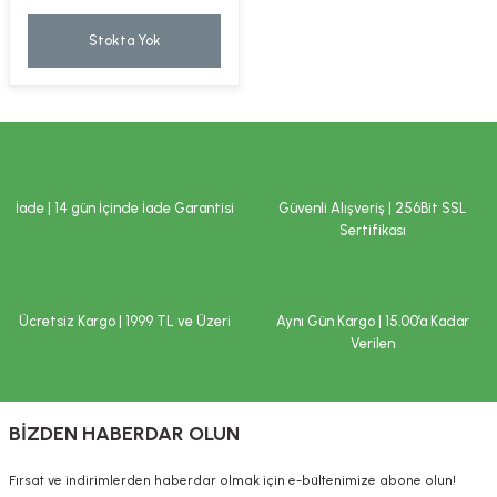
kımı
e Mendilleri
ri
Stokta Yok
llagen Cilt Bakımı
ve Emzikleri
Hijyeni
Kovucular
uları
kımı
gler
ty Collagen
ları
İade | 14 gün İçinde İade Garantisi
Güvenli Alışveriş | 256Bit SSL
Sertifikası
ar, Şekerler
ünleri
ar
ebiyotikler
rı
Ücretsiz Kargo | 1999 TL ve Üzeri
Aynı Gün Kargo | 15.00’a Kadar
Verilen
e Tuzlar
ı
er
BİZDEN HABERDAR OLUN
raller
i ve Nebulizatörler
Fırsat ve indirimlerden haberdar olmak için e-bültenimize abone olun!