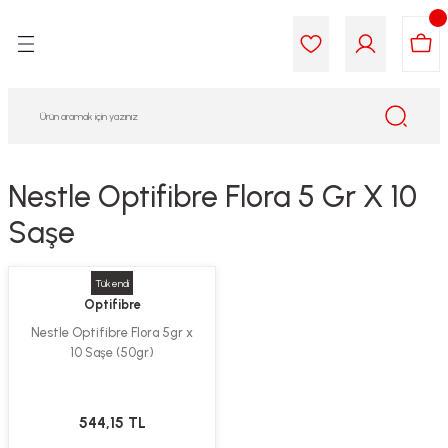
Geri Dön
Geri Dön
Geri Dön
Geri Dön
Geri Dön
Geri Dön
i Gıda
ek
am
leri
lik
sit
opolis
iyeleri
Nestle Optifibre Flora 5 Gr X 10
Saşe
yel ve Uçucu Yağlar
ımı
ları
r
ega 3...)
akımı
ımı
aratları
Tükendi
Optifibre
ımı
on Testleri
icileri
Nestle Optifibre Flora 5gr x
10 Saşe (50gr)
tleri
kımı
544,15 TL
iyeleri
e Temizleme