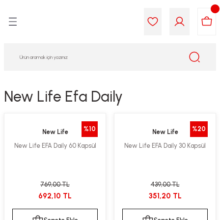
Geri Dön
Geri Dön
Geri Dön
Geri Dön
Geri Dön
Geri Dön
i Gıda
ek
am
leri
lik
sit
opolis
iyeleri
New Life Efa Daily
yel ve Uçucu Yağlar
ımı
ları
r
%10
%20
New Life
New Life
ega 3...)
akımı
ımı
aratları
New Life EFA Daily 60 Kapsül
New Life EFA Daily 30 Kapsül
ımı
on Testleri
icileri
tleri
kımı
769,00 TL
439,00 TL
692,10 TL
351,20 TL
iyeleri
e Temizleme