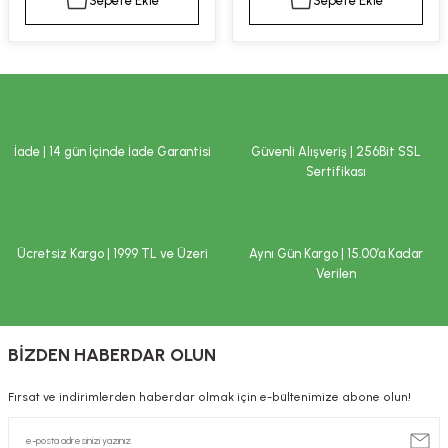
Sepete Ekle
Sepete Ekle
kımı
e Mendilleri
ri
llagen Cilt Bakımı
ve Emzikleri
Hijyeni
Kovucular
uları
kımı
gler
İade | 14 gün İçinde İade Garantisi
Güvenli Alışveriş | 256Bit SSL
ty Collagen
ları
Sertifikası
ar, Şekerler
ünleri
ar
Ücretsiz Kargo | 1999 TL ve Üzeri
Aynı Gün Kargo | 15.00’a Kadar
ebiyotikler
rı
Verilen
BİZDEN HABERDAR OLUN
e Tuzlar
ı
er
Fırsat ve indirimlerden haberdar olmak için e-bültenimize abone olun!
raller
i ve Nebulizatörler