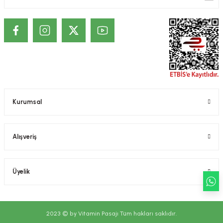
ekler
ve Sabunları
yotlar
e Losyonlar
sterler
klar
Kurumsal
leri
Alışveriş
Üyelik
2023 © by Vitamin Pasajı Tüm hakları saklıdır.