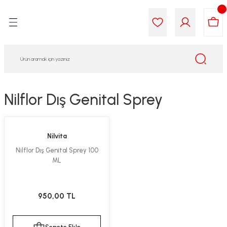
Geri Dön
Geri Dön
Geri Dön
Geri Dön
Geri Dön
Geri Dön
i Gıda
ek
am
leri
lik
sit
opolis
iyeleri
Nilflor Dış Genital Sprey
yel ve Uçucu Yağlar
ımı
ları
r
Nilvita
ega 3...)
akımı
ımı
aratları
Nilflor Dış Genital Sprey 100
ML
ımı
on Testleri
icileri
tleri
kımı
950,00 TL
iyeleri
e Temizleme