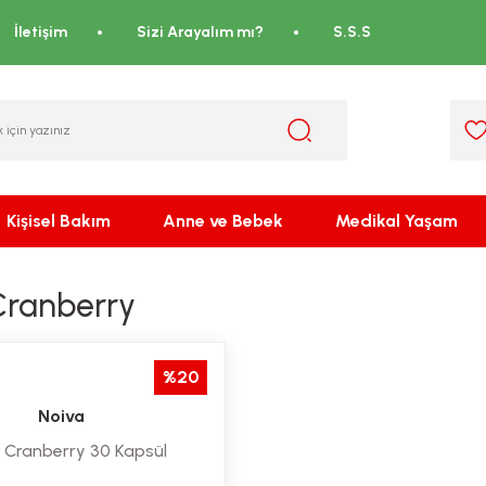
İletişim
Sizi Arayalım mı?
S.S.S
Kişisel Bakım
Anne ve Bebek
Medikal Yaşam
Cranberry
%20
Noiva
 Cranberry 30 Kapsül