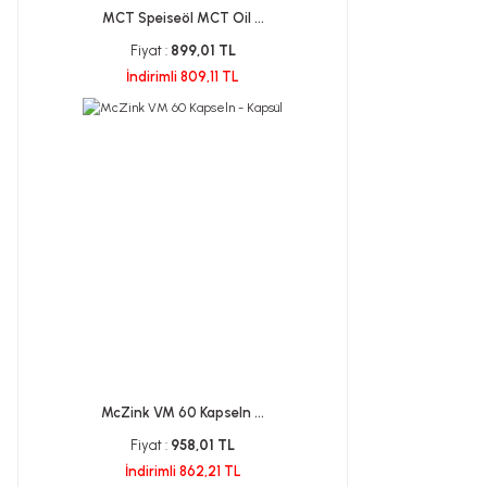
MCT Speiseöl MCT Oil ...
Fiyat :
899,01 TL
İndirimli 809,11 TL
McZink VM 60 Kapseln ...
Fiyat :
958,01 TL
İndirimli 862,21 TL