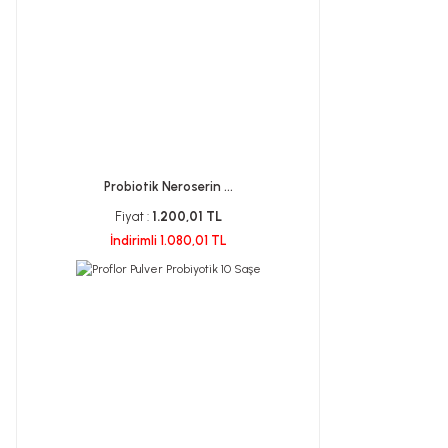
Probiotik Neroserin ...
Fiyat :
1.200,01 TL
İndirimli 1.080,01 TL