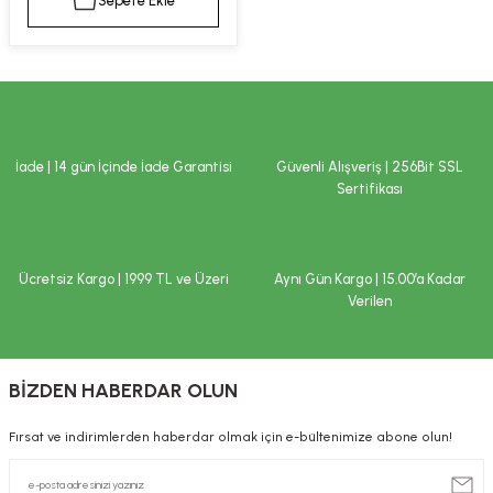
Sepete Ekle
kımı
e Mendilleri
ri
llagen Cilt Bakımı
ve Emzikleri
Hijyeni
Kovucular
uları
kımı
gler
İade | 14 gün İçinde İade Garantisi
Güvenli Alışveriş | 256Bit SSL
ty Collagen
ları
Sertifikası
ar, Şekerler
ünleri
ar
Ücretsiz Kargo | 1999 TL ve Üzeri
Aynı Gün Kargo | 15.00’a Kadar
ebiyotikler
rı
Verilen
BİZDEN HABERDAR OLUN
e Tuzlar
ı
er
Fırsat ve indirimlerden haberdar olmak için e-bültenimize abone olun!
raller
i ve Nebulizatörler