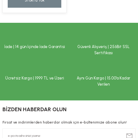
Stokta Yok
kımı
e Mendilleri
ri
llagen Cilt Bakımı
ve Emzikleri
Hijyeni
Kovucular
uları
kımı
gler
İade | 14 gün İçinde İade Garantisi
Güvenli Alışveriş | 256Bit SSL
ty Collagen
ları
Sertifikası
ar, Şekerler
ünleri
ar
Ücretsiz Kargo | 1999 TL ve Üzeri
Aynı Gün Kargo | 15.00’a Kadar
ebiyotikler
rı
Verilen
BİZDEN HABERDAR OLUN
e Tuzlar
ı
er
Fırsat ve indirimlerden haberdar olmak için e-bültenimize abone olun!
raller
i ve Nebulizatörler