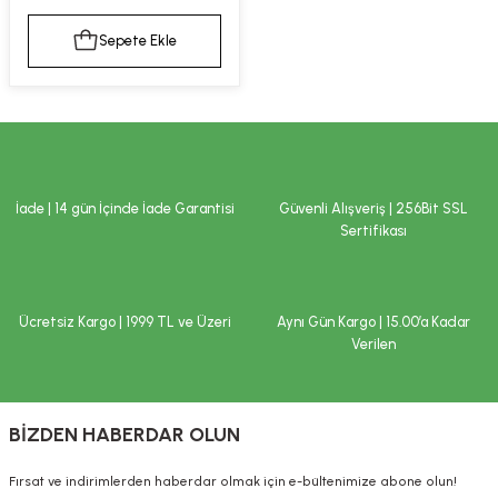
kımı
e Mendilleri
ri
Sepete Ekle
llagen Cilt Bakımı
ve Emzikleri
Hijyeni
Kovucular
uları
kımı
gler
ty Collagen
ları
İade | 14 gün İçinde İade Garantisi
Güvenli Alışveriş | 256Bit SSL
Sertifikası
ar, Şekerler
ünleri
ar
ebiyotikler
rı
Ücretsiz Kargo | 1999 TL ve Üzeri
Aynı Gün Kargo | 15.00’a Kadar
Verilen
e Tuzlar
ı
er
BİZDEN HABERDAR OLUN
raller
i ve Nebulizatörler
Fırsat ve indirimlerden haberdar olmak için e-bültenimize abone olun!