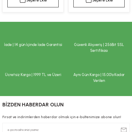
Sepete Ekle
Sepete Ekle
kımı
e Mendilleri
ri
llagen Cilt Bakımı
ve Emzikleri
Hijyeni
Kovucular
uları
kımı
gler
İade | 14 gün İçinde İade Garantisi
Güvenli Alışveriş | 256Bit SSL
ty Collagen
ları
Sertifikası
ar, Şekerler
ünleri
ar
Ücretsiz Kargo | 1999 TL ve Üzeri
Aynı Gün Kargo | 15.00’a Kadar
ebiyotikler
rı
Verilen
BİZDEN HABERDAR OLUN
e Tuzlar
ı
er
Fırsat ve indirimlerden haberdar olmak için e-bültenimize abone olun!
raller
i ve Nebulizatörler