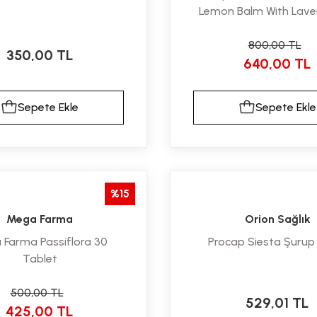
Lemon Balm With Lave
Kapsül
800,00 TL
350,00 TL
640,00 TL
Sepete Ekle
Sepete Ekle
%15
Mega Farma
Orion Sağlık
Farma Passiflora 30
Procap Siesta Şurup
Tablet
500,00 TL
529,01 TL
425,00 TL