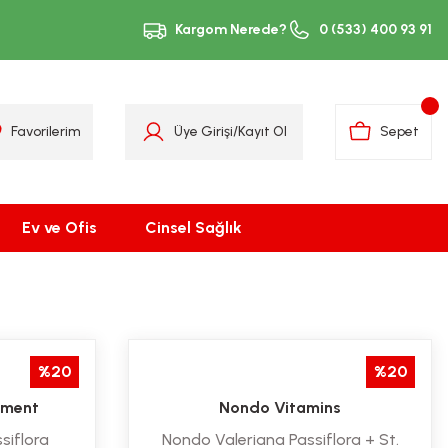
Kargom Nerede?
0 (533) 400 93 91
Favorilerim
Üye Girişi
/
Kayıt Ol
Sepet
Ev ve Ofis
Cinsel Sağlık
%20
%20
ement
Nondo Vitamins
siflora
Nondo Valeriana Passiflora + St.