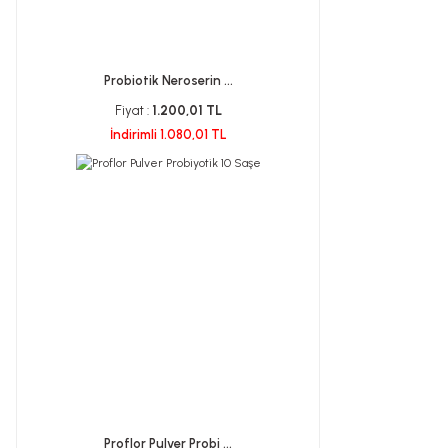
Probiotik Neroserin ...
Fiyat :
1.200,01 TL
İndirimli 1.080,01 TL
Proflor Pulver Probi ...