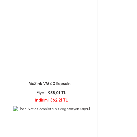
McZink VM 60 Kapseln ...
Fiyat :
958,01 TL
İndirimli 862,21 TL