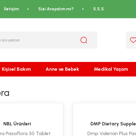
İletişim
Sizi Arayalım mı?
S.S.S
Kişisel Bakım
Anne ve Bebek
Medikal Yaşam
ora
NBL Ürünleri
DMP Dietary Suppl
ra Passiflora 30 Tablet
Dmp Valerian Plus Pas