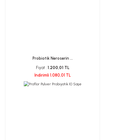
Probiotik Neroserin ...
Fiyat :
1.200,01 TL
İndirimli 1.080,01 TL