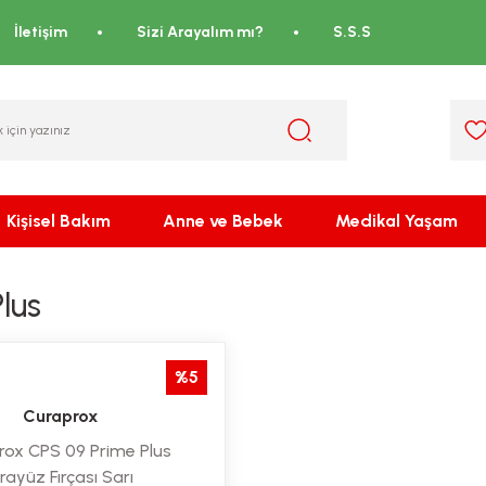
İletişim
Sizi Arayalım mı?
S.S.S
Kişisel Bakım
Anne ve Bebek
Medikal Yaşam
lus
%5
Curaprox
rox CPS 09 Prime Plus
rayüz Fırçası Sarı