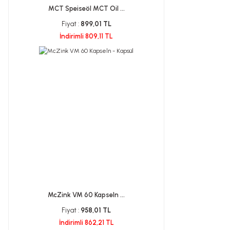
MCT Speiseöl MCT Oil ...
Fiyat :
899,01 TL
İndirimli 809,11 TL
McZink VM 60 Kapseln ...
Fiyat :
958,01 TL
İndirimli 862,21 TL