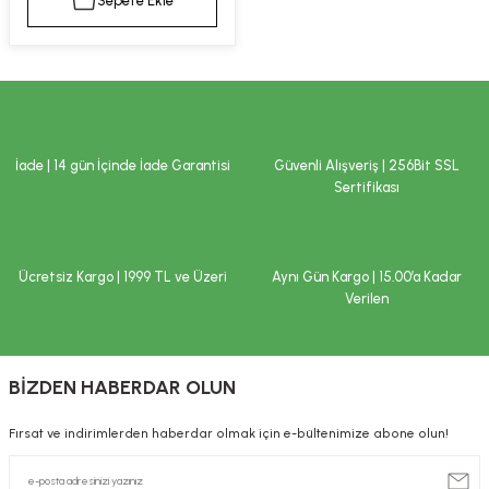
Sepete Ekle
kımı
e Mendilleri
ri
llagen Cilt Bakımı
ve Emzikleri
Hijyeni
Kovucular
uları
kımı
gler
İade | 14 gün İçinde İade Garantisi
Güvenli Alışveriş | 256Bit SSL
ty Collagen
ları
Sertifikası
ar, Şekerler
ünleri
ar
Ücretsiz Kargo | 1999 TL ve Üzeri
Aynı Gün Kargo | 15.00’a Kadar
ebiyotikler
rı
Verilen
BİZDEN HABERDAR OLUN
e Tuzlar
ı
er
Fırsat ve indirimlerden haberdar olmak için e-bültenimize abone olun!
raller
i ve Nebulizatörler