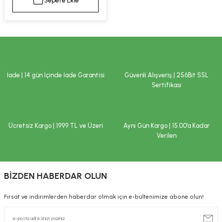
Sepete Ekle
kımı
e Mendilleri
ri
llagen Cilt Bakımı
ve Emzikleri
Hijyeni
Kovucular
uları
kımı
gler
İade | 14 gün İçinde İade Garantisi
Güvenli Alışveriş | 256Bit SSL
ty Collagen
ları
Sertifikası
ar, Şekerler
ünleri
ar
Ücretsiz Kargo | 1999 TL ve Üzeri
Aynı Gün Kargo | 15.00’a Kadar
ebiyotikler
rı
Verilen
BİZDEN HABERDAR OLUN
e Tuzlar
ı
er
Fırsat ve indirimlerden haberdar olmak için e-bültenimize abone olun!
raller
i ve Nebulizatörler