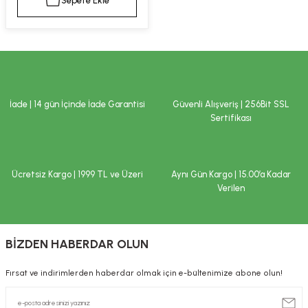
Sepete Ekle
kımı
e Mendilleri
ri
llagen Cilt Bakımı
ve Emzikleri
Hijyeni
Kovucular
uları
kımı
gler
İade | 14 gün İçinde İade Garantisi
Güvenli Alışveriş | 256Bit SSL
ty Collagen
ları
Sertifikası
ar, Şekerler
ünleri
ar
Ücretsiz Kargo | 1999 TL ve Üzeri
Aynı Gün Kargo | 15.00’a Kadar
ebiyotikler
rı
Verilen
BİZDEN HABERDAR OLUN
e Tuzlar
ı
er
Fırsat ve indirimlerden haberdar olmak için e-bültenimize abone olun!
raller
i ve Nebulizatörler