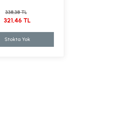
338,38 TL
321,46 TL
Stokta Yok