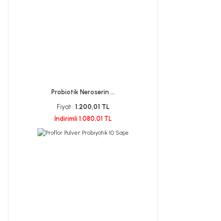
Probiotik Neroserin ...
Fiyat :
1.200,01 TL
İndirimli 1.080,01 TL