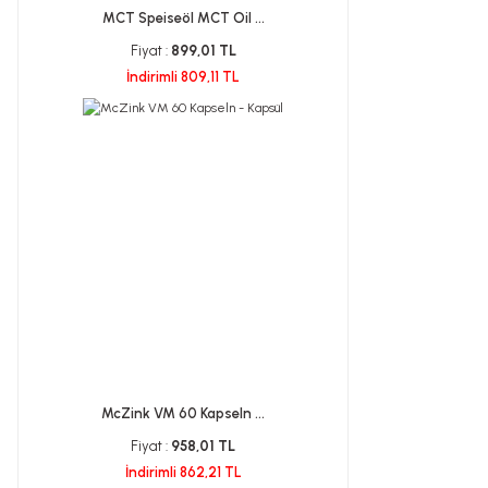
MCT Speiseöl MCT Oil ...
Fiyat :
899,01 TL
İndirimli 809,11 TL
McZink VM 60 Kapseln ...
Fiyat :
958,01 TL
İndirimli 862,21 TL