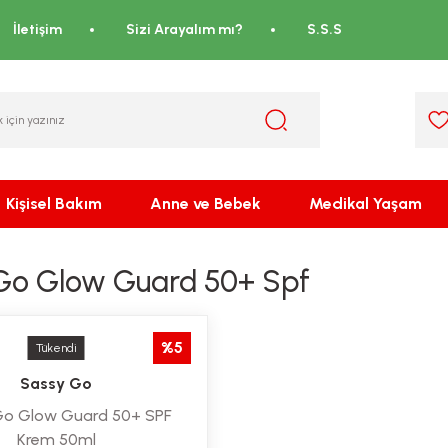
İletişim
Sizi Arayalım mı?
S.S.S
Kişisel Bakım
Anne ve Bebek
Medikal Yaşam
Go Glow Guard 50+ Spf
%5
Tükendi
Sassy Go
Go Glow Guard 50+ SPF
Krem 50ml