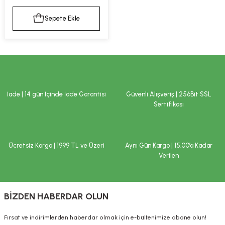
kımı
e Mendilleri
ri
Sepete Ekle
llagen Cilt Bakımı
ve Emzikleri
Hijyeni
Kovucular
uları
kımı
gler
ty Collagen
ları
İade | 14 gün İçinde İade Garantisi
Güvenli Alışveriş | 256Bit SSL
Sertifikası
ar, Şekerler
ünleri
ar
ebiyotikler
rı
Ücretsiz Kargo | 1999 TL ve Üzeri
Aynı Gün Kargo | 15.00’a Kadar
Verilen
e Tuzlar
ı
er
BİZDEN HABERDAR OLUN
raller
i ve Nebulizatörler
Fırsat ve indirimlerden haberdar olmak için e-bültenimize abone olun!