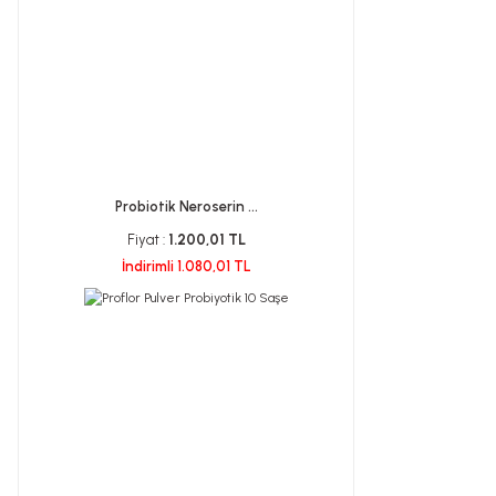
Probiotik Neroserin ...
Fiyat :
1.200,01 TL
İndirimli 1.080,01 TL