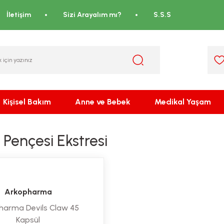
İletişim
Sizi Arayalım mı?
S.S.S
Kişisel Bakım
Anne ve Bebek
Medikal Yaşam
Pençesi Ekstresi
Arkopharma
harma Devils Claw 45
Kapsül