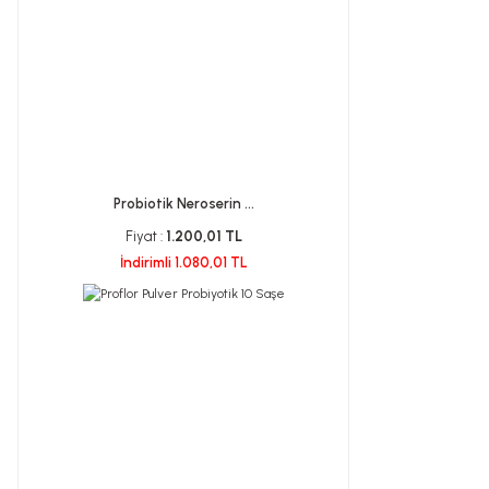
Probiotik Neroserin ...
Fiyat :
1.200,01 TL
İndirimli 1.080,01 TL