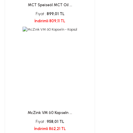
MCT Speiseöl MCT Oil ...
Fiyat :
899,01 TL
İndirimli 809,11 TL
McZink VM 60 Kapseln ...
Fiyat :
958,01 TL
İndirimli 862,21 TL