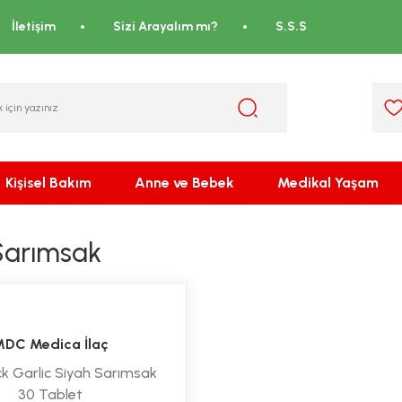
İletişim
Sizi Arayalım mı?
S.S.S
Kişisel Bakım
Anne ve Bebek
Medikal Yaşam
Sarımsak
DC Medica İlaç
k Garlic Siyah Sarımsak
30 Tablet