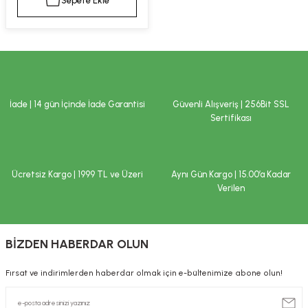
Sepete Ekle
kımı
e Mendilleri
ri
llagen Cilt Bakımı
ve Emzikleri
Hijyeni
Kovucular
uları
kımı
gler
İade | 14 gün İçinde İade Garantisi
Güvenli Alışveriş | 256Bit SSL
ty Collagen
ları
Sertifikası
ar, Şekerler
ünleri
ar
Ücretsiz Kargo | 1999 TL ve Üzeri
Aynı Gün Kargo | 15.00’a Kadar
ebiyotikler
rı
Verilen
BİZDEN HABERDAR OLUN
e Tuzlar
ı
er
Fırsat ve indirimlerden haberdar olmak için e-bültenimize abone olun!
raller
i ve Nebulizatörler