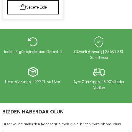
kımı
e Mendilleri
ri
Sepete Ekle
llagen Cilt Bakımı
ve Emzikleri
Hijyeni
Kovucular
uları
kımı
gler
ty Collagen
ları
İade | 14 gün İçinde İade Garantisi
Güvenli Alışveriş | 256Bit SSL
Sertifikası
ar, Şekerler
ünleri
ar
ebiyotikler
rı
Ücretsiz Kargo | 1999 TL ve Üzeri
Aynı Gün Kargo | 15.00’a Kadar
Verilen
e Tuzlar
ı
er
BİZDEN HABERDAR OLUN
raller
i ve Nebulizatörler
Fırsat ve indirimlerden haberdar olmak için e-bültenimize abone olun!