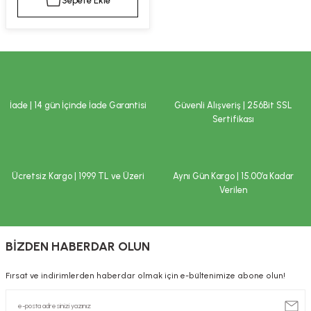
Sepete Ekle
kımı
e Mendilleri
ri
llagen Cilt Bakımı
ve Emzikleri
Hijyeni
Kovucular
uları
kımı
gler
İade | 14 gün İçinde İade Garantisi
Güvenli Alışveriş | 256Bit SSL
ty Collagen
ları
Sertifikası
ar, Şekerler
ünleri
ar
Ücretsiz Kargo | 1999 TL ve Üzeri
Aynı Gün Kargo | 15.00’a Kadar
ebiyotikler
rı
Verilen
BİZDEN HABERDAR OLUN
e Tuzlar
ı
er
Fırsat ve indirimlerden haberdar olmak için e-bültenimize abone olun!
raller
i ve Nebulizatörler