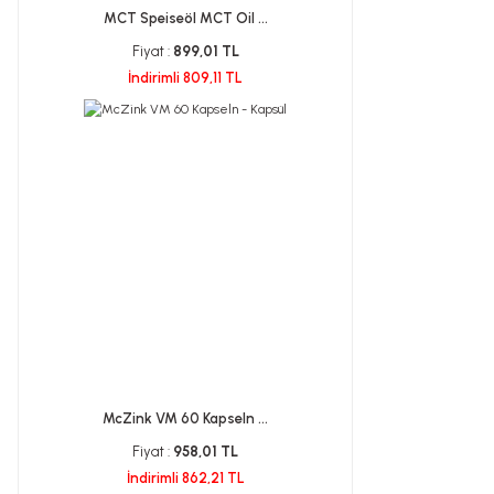
MCT Speiseöl MCT Oil ...
Fiyat :
899,01 TL
İndirimli 809,11 TL
McZink VM 60 Kapseln ...
Fiyat :
958,01 TL
İndirimli 862,21 TL