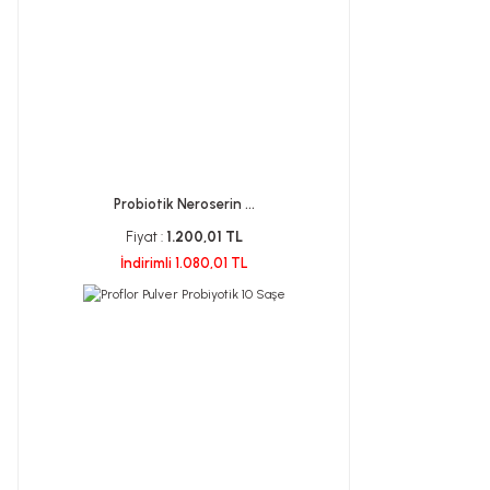
Probiotik Neroserin ...
Fiyat :
1.200,01 TL
İndirimli 1.080,01 TL