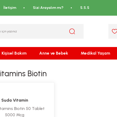
İletişim
Sizi Arayalım mı?
S.S.S
Kişisel Bakım
Anne ve Bebek
Medikal Yaşam
itamins Biotin
Suda Vitamin
tamins Biotin 50 Tablet
5000 Mcg