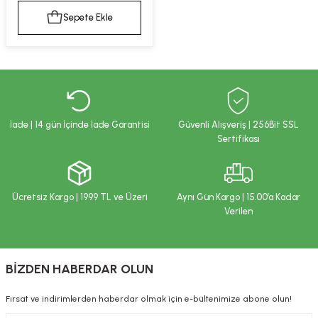
kımı
e Mendilleri
ri
Sepete Ekle
llagen Cilt Bakımı
ve Emzikleri
Hijyeni
Kovucular
uları
kımı
gler
ty Collagen
ları
İade | 14 gün İçinde İade Garantisi
Güvenli Alışveriş | 256Bit SSL
Sertifikası
ar, Şekerler
ünleri
ar
ebiyotikler
rı
Ücretsiz Kargo | 1999 TL ve Üzeri
Aynı Gün Kargo | 15.00’a Kadar
Verilen
e Tuzlar
ı
er
BİZDEN HABERDAR OLUN
raller
i ve Nebulizatörler
Fırsat ve indirimlerden haberdar olmak için e-bültenimize abone olun!