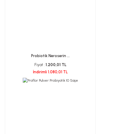
Probiotik Neroserin ...
Fiyat :
1.200,01 TL
İndirimli 1.080,01 TL