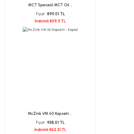
MCT Speiseöl MCT Oil ...
Fiyat :
899,01 TL
İndirimli 809,11 TL
McZink VM 60 Kapseln ...
Fiyat :
958,01 TL
İndirimli 862,21 TL