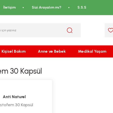
İletişim
Sizi Arayalım mı?
S.S.S
Kişisel Bakım
Anne ve Bebek
Medikal Yaşam
em 30 Kapsül
Anti Naturel
stofem 30 Kapsül