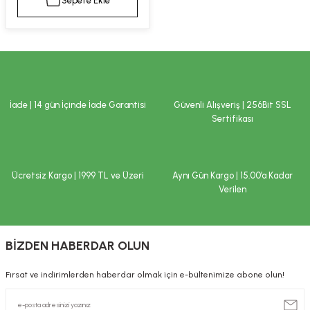
Sepete Ekle
kımı
e Mendilleri
ri
llagen Cilt Bakımı
ve Emzikleri
Hijyeni
Kovucular
uları
kımı
gler
İade | 14 gün İçinde İade Garantisi
Güvenli Alışveriş | 256Bit SSL
ty Collagen
ları
Sertifikası
ar, Şekerler
ünleri
ar
Ücretsiz Kargo | 1999 TL ve Üzeri
Aynı Gün Kargo | 15.00’a Kadar
ebiyotikler
rı
Verilen
BİZDEN HABERDAR OLUN
e Tuzlar
ı
er
Fırsat ve indirimlerden haberdar olmak için e-bültenimize abone olun!
raller
i ve Nebulizatörler