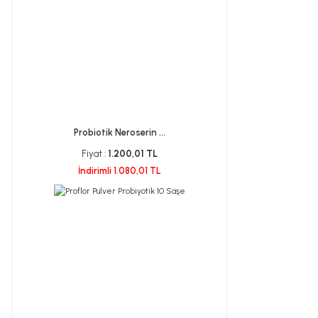
Probiotik Neroserin ...
Fiyat :
1.200,01 TL
İndirimli 1.080,01 TL