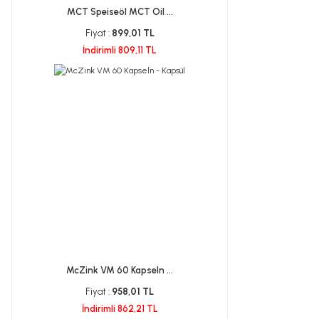
MCT Speiseöl MCT Oil ...
Fiyat :
899,01 TL
İndirimli 809,11 TL
McZink VM 60 Kapseln ...
Fiyat :
958,01 TL
İndirimli 862,21 TL