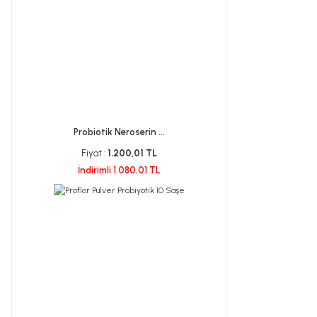
Probiotik Neroserin ...
Fiyat :
1.200,01 TL
İndirimli 1.080,01 TL