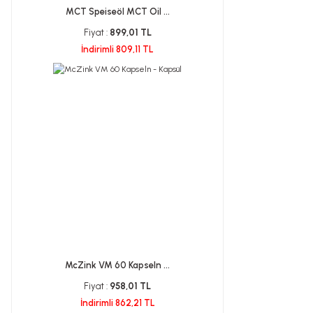
MCT Speiseöl MCT Oil ...
Fiyat :
899,01 TL
İndirimli 809,11 TL
McZink VM 60 Kapseln ...
Fiyat :
958,01 TL
İndirimli 862,21 TL