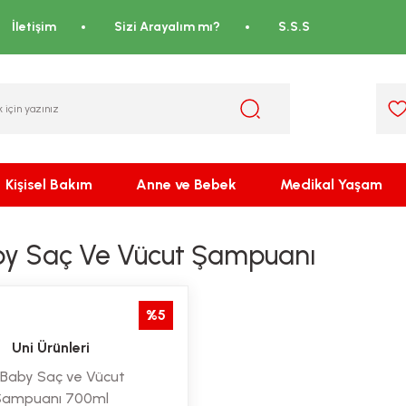
İletişim
Sizi Arayalım mı?
S.S.S
Kişisel Bakım
Anne ve Bebek
Medikal Yaşam
by Saç Ve Vücut Şampuanı
%5
Uni Ürünleri
 Baby Saç ve Vücut
Şampuanı 700ml