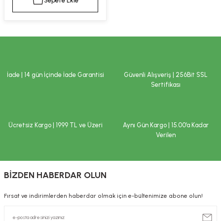
Sepete Ekle
kımı
e Mendilleri
ri
llagen Cilt Bakımı
ve Emzikleri
Hijyeni
Kovucular
uları
kımı
gler
İade | 14 gün İçinde İade Garantisi
Güvenli Alışveriş | 256Bit SSL
ty Collagen
ları
Sertifikası
ar, Şekerler
ünleri
ar
Ücretsiz Kargo | 1999 TL ve Üzeri
Aynı Gün Kargo | 15.00’a Kadar
ebiyotikler
rı
Verilen
BİZDEN HABERDAR OLUN
e Tuzlar
ı
er
Fırsat ve indirimlerden haberdar olmak için e-bültenimize abone olun!
raller
i ve Nebulizatörler