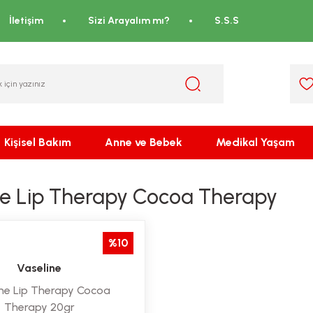
İletişim
Sizi Arayalım mı?
S.S.S
Kişisel Bakım
Anne ve Bebek
Medikal Yaşam
ne Lip Therapy Cocoa Therapy
%10
Vaseline
ine Lip Therapy Cocoa
Therapy 20gr