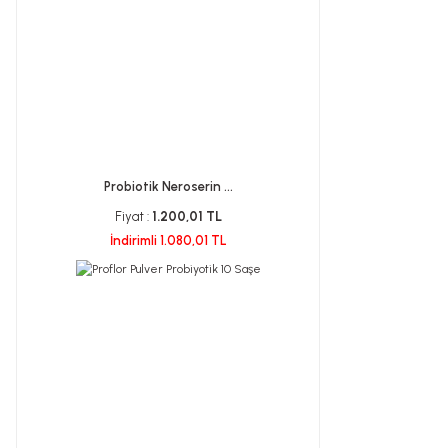
Probiotik Neroserin ...
Fiyat :
1.200,01 TL
İndirimli 1.080,01 TL