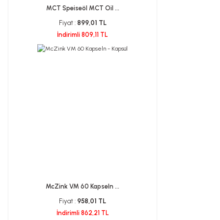
MCT Speiseöl MCT Oil ...
Fiyat :
899,01 TL
İndirimli 809,11 TL
McZink VM 60 Kapseln ...
Fiyat :
958,01 TL
İndirimli 862,21 TL