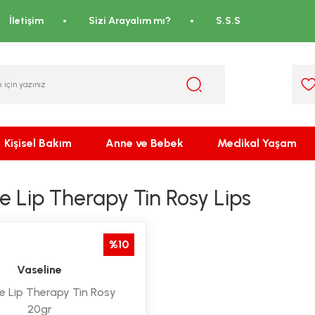
İletişim
Sizi Arayalım mı?
S.S.S
Kişisel Bakım
Anne ve Bebek
Medikal Yaşam
e Lip Therapy Tin Rosy Lips
%10
Vaseline
e Lip Therapy Tin Rosy
20gr