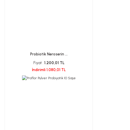
Probiotik Neroserin ...
Fiyat :
1.200,01 TL
İndirimli 1.080,01 TL