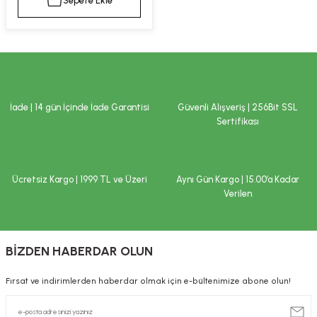
Sepete Ekle
kımı
e Mendilleri
ri
llagen Cilt Bakımı
ve Emzikleri
Hijyeni
Kovucular
uları
kımı
gler
İade | 14 gün İçinde İade Garantisi
Güvenli Alışveriş | 256Bit SSL
ty Collagen
ları
Sertifikası
ar, Şekerler
ünleri
ar
Ücretsiz Kargo | 1999 TL ve Üzeri
Aynı Gün Kargo | 15.00’a Kadar
ebiyotikler
rı
Verilen
BİZDEN HABERDAR OLUN
e Tuzlar
ı
er
Fırsat ve indirimlerden haberdar olmak için e-bültenimize abone olun!
raller
i ve Nebulizatörler