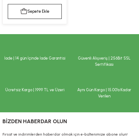
kımı
e Mendilleri
ri
Sepete Ekle
llagen Cilt Bakımı
ve Emzikleri
Hijyeni
Kovucular
uları
kımı
gler
ty Collagen
ları
İade | 14 gün İçinde İade Garantisi
Güvenli Alışveriş | 256Bit SSL
Sertifikası
ar, Şekerler
ünleri
ar
ebiyotikler
rı
Ücretsiz Kargo | 1999 TL ve Üzeri
Aynı Gün Kargo | 15.00’a Kadar
Verilen
e Tuzlar
ı
er
BİZDEN HABERDAR OLUN
raller
i ve Nebulizatörler
Fırsat ve indirimlerden haberdar olmak için e-bültenimize abone olun!