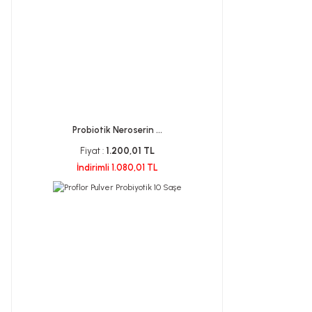
Probiotik Neroserin ...
Fiyat :
1.200,01 TL
İndirimli 1.080,01 TL