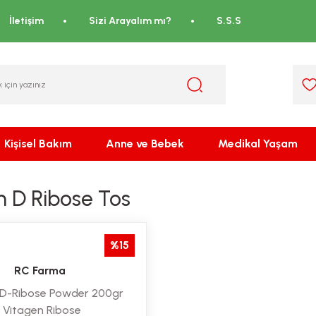
İletişim
Sizi Arayalım mı?
S.S.S
Kişisel Bakım
Anne ve Bebek
Medikal Yaşam
n D Ribose Tos
%15
RC Farma
 D-Ribose Powder 200gr
, Vitagen Ribose