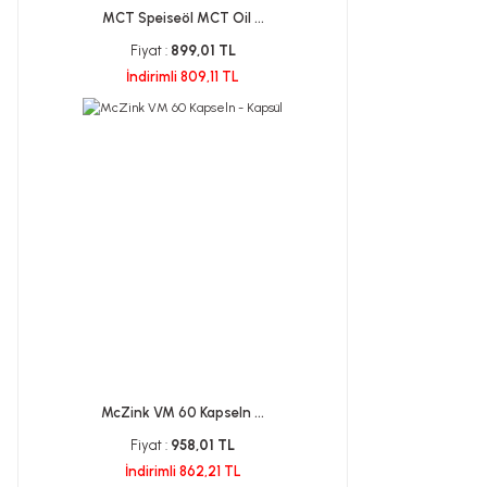
MCT Speiseöl MCT Oil ...
Fiyat :
899,01 TL
İndirimli 809,11 TL
McZink VM 60 Kapseln ...
Fiyat :
958,01 TL
İndirimli 862,21 TL