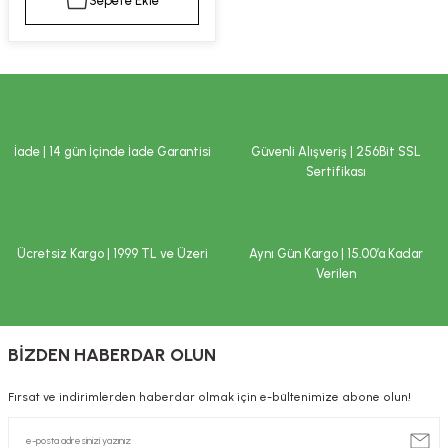
Sepete Ekle
kımı
e Mendilleri
ri
llagen Cilt Bakımı
ve Emzikleri
Hijyeni
Kovucular
uları
kımı
gler
İade | 14 gün İçinde İade Garantisi
Güvenli Alışveriş | 256Bit SSL
ty Collagen
ları
Sertifikası
ar, Şekerler
ünleri
ar
Ücretsiz Kargo | 1999 TL ve Üzeri
Aynı Gün Kargo | 15.00’a Kadar
ebiyotikler
rı
Verilen
BİZDEN HABERDAR OLUN
e Tuzlar
ı
er
Fırsat ve indirimlerden haberdar olmak için e-bültenimize abone olun!
raller
i ve Nebulizatörler