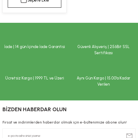
Sepete Ekle
kımı
e Mendilleri
ri
llagen Cilt Bakımı
ve Emzikleri
Hijyeni
Kovucular
uları
kımı
gler
İade | 14 gün İçinde İade Garantisi
Güvenli Alışveriş | 256Bit SSL
ty Collagen
ları
Sertifikası
ar, Şekerler
ünleri
ar
Ücretsiz Kargo | 1999 TL ve Üzeri
Aynı Gün Kargo | 15.00’a Kadar
ebiyotikler
rı
Verilen
BİZDEN HABERDAR OLUN
e Tuzlar
ı
er
Fırsat ve indirimlerden haberdar olmak için e-bültenimize abone olun!
raller
i ve Nebulizatörler