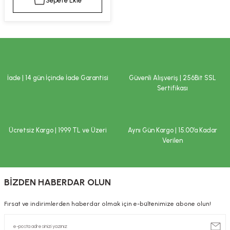
Sepete Ekle
kımı
e Mendilleri
ri
llagen Cilt Bakımı
ve Emzikleri
Hijyeni
Kovucular
uları
kımı
gler
İade | 14 gün İçinde İade Garantisi
Güvenli Alışveriş | 256Bit SSL
ty Collagen
ları
Sertifikası
ar, Şekerler
ünleri
ar
Ücretsiz Kargo | 1999 TL ve Üzeri
Aynı Gün Kargo | 15.00’a Kadar
ebiyotikler
rı
Verilen
BİZDEN HABERDAR OLUN
e Tuzlar
ı
er
Fırsat ve indirimlerden haberdar olmak için e-bültenimize abone olun!
raller
i ve Nebulizatörler