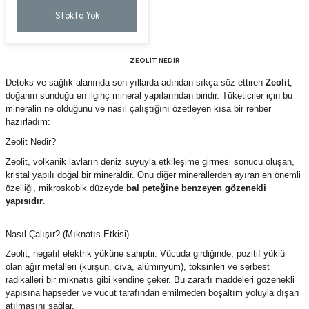
Stokta Yok
ZEOLİT NEDİR
Detoks ve sağlık alanında son yıllarda adından sıkça söz ettiren
Zeolit
,
doğanın sunduğu en ilginç mineral yapılarından biridir. Tüketiciler için bu
mineralin ne olduğunu ve nasıl çalıştığını özetleyen kısa bir rehber
hazırladım:
Zeolit Nedir?
Zeolit, volkanik lavların deniz suyuyla etkileşime girmesi sonucu oluşan,
kristal yapılı doğal bir mineraldir. Onu diğer minerallerden ayıran en önemli
özelliği, mikroskobik düzeyde
bal peteğine benzeyen gözenekli
yapısıdır
.
Nasıl Çalışır? (Mıknatıs Etkisi)
Zeolit, negatif elektrik yüküne sahiptir. Vücuda girdiğinde, pozitif yüklü
olan ağır metalleri (kurşun, cıva, alüminyum), toksinleri ve serbest
radikalleri bir mıknatıs gibi kendine çeker. Bu zararlı maddeleri gözenekli
yapısına hapseder ve vücut tarafından emilmeden boşaltım yoluyla dışarı
atılmasını sağlar.