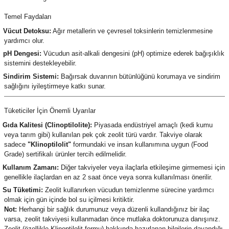
Temel Faydaları
Vücut Detoksu:
Ağır metallerin ve çevresel toksinlerin temizlenmesine
yardımcı olur.
pH Dengesi:
Vücudun asit-alkali dengesini (pH) optimize ederek bağışıklık
sistemini destekleyebilir.
Sindirim Sistemi:
Bağırsak duvarının bütünlüğünü korumaya ve sindirim
sağlığını iyileştirmeye katkı sunar.
Tüketiciler İçin Önemli Uyarılar
Gıda Kalitesi (Clinoptilolite):
Piyasada endüstriyel amaçlı (kedi kumu
veya tarım gibi) kullanılan pek çok zeolit türü vardır. Takviye olarak
sadece
"Klinoptilolit"
formundaki ve insan kullanımına uygun (Food
Grade) sertifikalı ürünler tercih edilmelidir.
Kullanım Zamanı:
Diğer takviyeler veya ilaçlarla etkileşime girmemesi için
genellikle ilaçlardan en az 2 saat önce veya sonra kullanılması önerilir.
Su Tüketimi:
Zeolit kullanırken vücudun temizlenme sürecine yardımcı
olmak için gün içinde bol su içilmesi kritiktir.
Not:
Herhangi bir sağlık durumunuz veya düzenli kullandığınız bir ilaç
varsa, zeolit takviyesi kullanmadan önce mutlaka doktorunuza danışınız.
Zeolit (özellikle Klinoptilolit formu) hakkında hazırlanan bilgilerin dayandığı