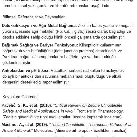
temel bilimsel yaklaşımlar ve literatür referansları aşağıdadır:
Bilimsel Referanslar ve Dayanaklar
Detoksifikasyon ve Ağır Metal Bağlama:
Zeolitin kafes yapısı ve negatif
yükü sayesinde ağır metalleri (Pb, Cd, Hg vb.) seçici olarak bağladığı ve
detoks etkisine sahip olduğu klinik öncesi çalışmalarda gösterilmiştir.
Bağırsak Sağlığı ve Bariyer Fonksiyonu:
Klinoptilolit kullanımının
bağırsak duvarı bütünlüğünü (tight junction proteins) desteklediği ve
"sızdıran bağırsak" semptomlarını hafifletmeye yardımcı olduğu
gözlemlenmiştir.
Antioksidan ve pH Etkisi:
Vücuttaki serbest radikalleri temizleyerek
dolaylı bir antioksidan savunma mekanizması oluşturduğu ve alkali
dengesini desteklediği rapor edilmiştir.
Kaynakça Gösterimi
Pavelić, S. K., et al. (2018).
"Critical Review on Zeolite Clinoptilolite
Safety and Medical Applications in vivo."
Frontiers in Pharmacology.
(Zeolitin güvenliği ve tıbbi uygulamaları üzerine kapsamlı inceleme).
Mastinu, A., et al. (2019).
"Zeolite Clinoptilolite: Therapeutic Virtues of an
Ancient Mineral."
Molecules. (Minerale ait terapötik özelliklerin analizi).