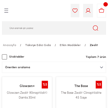
Geri Dön
Geri Dön
Geri Dön
Geri Dön
Geri Dön
Geri Dön
i Gıda
ek
am
leri
lik
sit
opolis
iyeleri
Anasayfa
Takviye Edici Gıda
Etkin Maddeler
Zeolit
yel ve Uçucu Yağlar
ımı
ları
r
Stoktakiler
Toplam 7 ürün
ega 3...)
akımı
ımı
aratları
ımı
on Testleri
icileri
%5
%5
Glowzen+
The Base
tleri
kımı
Glowzen Zeolit (Klinoptilolit)
The Base Zeolit Clinoptilolite
Damla 30ml
45 Saşe
iyeleri
e Temizleme