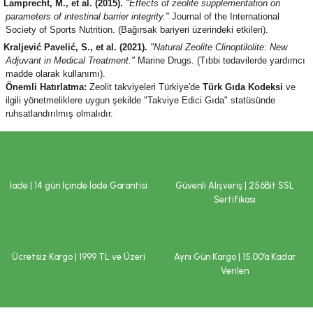
Lamprecht, M., et al. (2015).
"Effects of zeolite supplementation on
parameters of intestinal barrier integrity."
Journal of the International
Society of Sports Nutrition. (Bağırsak bariyeri üzerindeki etkileri).
Kraljević Pavelić, S., et al. (2021).
"Natural Zeolite Clinoptilolite: New
Adjuvant in Medical Treatment."
Marine Drugs. (Tıbbi tedavilerde yardımcı
madde olarak kullanımı).
Önemli Hatırlatma:
Zeolit takviyeleri Türkiye'de
Türk Gıda Kodeksi
ve
ilgili yönetmeliklere uygun şekilde "Takviye Edici Gıda" statüsünde
ruhsatlandırılmış olmalıdır.
İade | 14 gün İçinde İade Garantisi
Güvenli Alışveriş | 256Bit SSL
Sertifikası
Ücretsiz Kargo | 1999 TL ve Üzeri
Aynı Gün Kargo | 15.00’a Kadar
Verilen