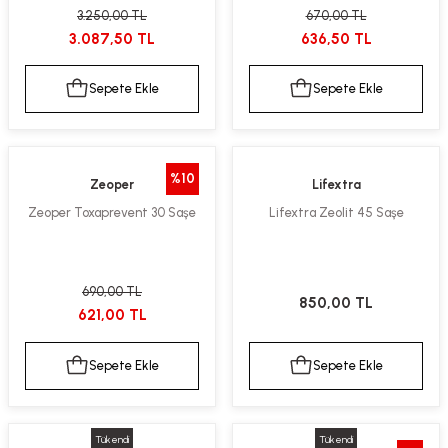
3.250,00 TL
670,00 TL
kımı
e Mendilleri
ri
3.087,50 TL
636,50 TL
llagen Cilt Bakımı
ve Emzikleri
Hijyeni
Kovucular
Sepete Ekle
Sepete Ekle
uları
kımı
gler
ty Collagen
ları
%10
Zeoper
Lifextra
Zeoper Toxaprevent 30 Saşe
Lifextra Zeolit 45 Saşe
ar, Şekerler
ünleri
ar
ebiyotikler
rı
690,00 TL
850,00 TL
621,00 TL
Sepete Ekle
Sepete Ekle
e Tuzlar
ı
er
raller
i ve Nebulizatörler
Tükendi
Tükendi