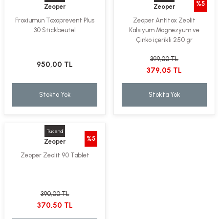
%5
Zeoper
Zeoper
ekler
ve Sabunları
yotlar
Froxiumun Toxaprevent Plus
Zeoper Antitox Zeolit
30 Stickbeutel
Kalsiyum Magnezyum ve
e Losyonlar
sterler
Çinko içerikli 250 gr
klar
399,00 TL
950,00 TL
379,05 TL
Stokta Yok
Stokta Yok
leri
Tükendi
%5
Zeoper
Zeoper Zeolit 90 Tablet
390,00 TL
370,50 TL