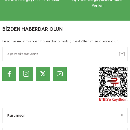
ekler
ve Sabunları
yotlar
Verilen
e Losyonlar
sterler
BİZDEN HABERDAR OLUN
klar
Fırsat ve indirimlerden haberdar olmak için e-bültenimize abone olun!
leri
Kurumsal