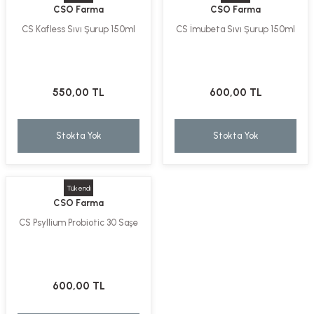
CSO Farma
CSO Farma
ekler
ve Sabunları
yotlar
CS Kafless Sıvı Şurup 150ml
CS İmubeta Sıvı Şurup 150ml
e Losyonlar
sterler
klar
550,00 TL
600,00 TL
Stokta Yok
Stokta Yok
leri
Tükendi
CSO Farma
CS Psyllium Probiotic 30 Saşe
600,00 TL