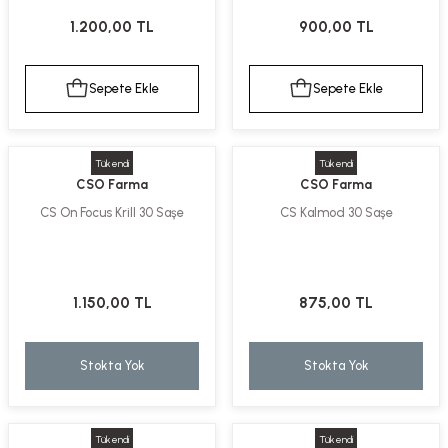
kımı
e Mendilleri
ri
1.200,00 TL
900,00 TL
llagen Cilt Bakımı
ve Emzikleri
Hijyeni
Kovucular
Sepete Ekle
Sepete Ekle
uları
kımı
gler
Tükendi
Tükendi
ty Collagen
ları
CSO Farma
CSO Farma
CS On Focus Krill 30 Saşe
CS Kalmod 30 Saşe
ar, Şekerler
ünleri
ar
ebiyotikler
rı
1.150,00 TL
875,00 TL
Stokta Yok
Stokta Yok
e Tuzlar
ı
er
raller
i ve Nebulizatörler
Tükendi
Tükendi