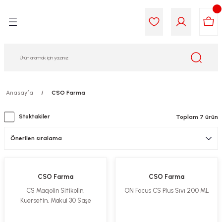
Geri Dön
Geri Dön
Geri Dön
Geri Dön
Geri Dön
Geri Dön
i Gıda
ek
am
leri
lik
sit
opolis
iyeleri
Anasayfa
CSO Farma
yel ve Uçucu Yağlar
ımı
ları
r
Stoktakiler
Toplam 7 ürün
ega 3...)
akımı
ımı
aratları
ımı
on Testleri
icileri
CSO Farma
CSO Farma
tleri
kımı
CS Maqolin Sitikolin,
ON Focus CS Plus Sıvı 200 ML
Kuersetin, Makui 30 Saşe
iyeleri
e Temizleme