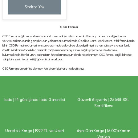
Stokta Yok
CSO Farma
CSO Farma, sağlık ve wellness alanında uzmanlaşmış bir markadır. Vitamin, mineral ve diğer besin
takviyeleri konusunda geniş bir ürün yelpazesi sunmaktadır. Özellikle kaliteli içerikleri ve etkili formülleri ile
bilinir. CSO Farma'nın ürünleri, en son araştırmalara dayalı olarak geliştirilmiştir ve en yüksek standartlarda
üretilir. Markanın öncelikleri arasında müşteri memnuniyeti ve sağlıklı yaşamı desteklemek
bulunmaktadır. Her bir ürün, kullanıcıların ihtiyaçlarına uygun olarak tasarlanmıştır. CSO Farma, sağlık bilincine
sahip bireylerin tercih ettiği güvenilir bir markadır.
CSO Farma ürünlerini incelemek için sitemizi ziyaret edebilirsiniz.
İade | 14 gün İçinde İade Garantisi
Güvenli Alışveriş | 256Bit SSL
Sertifikası
Ücretsiz Kargo | 1999 TL ve Üzeri
Aynı Gün Kargo | 15.00’a Kadar
Verilen