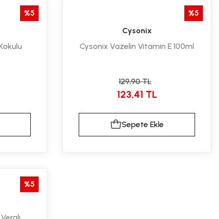
%5
%5
Cysonix
Kokulu
Cysonix Vazelin Vitamin E 100ml
129,90 TL
123,41 TL
Sepete Ekle
%5
Veralı