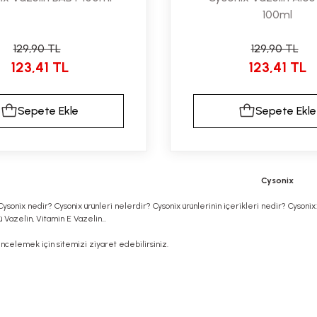
100ml
129,90 TL
129,90 TL
123,41 TL
123,41 TL
Sepete Ekle
Sepete Ekle
Cysonix
Cysonix nedir? Cysonix ürünleri nelerdir? Cysonix ürünlerinin içerikleri nedir? Cysonix:
 Vazelin, Vitamin E Vazelin...
 incelemek için sitemizi ziyaret edebilirsiniz.