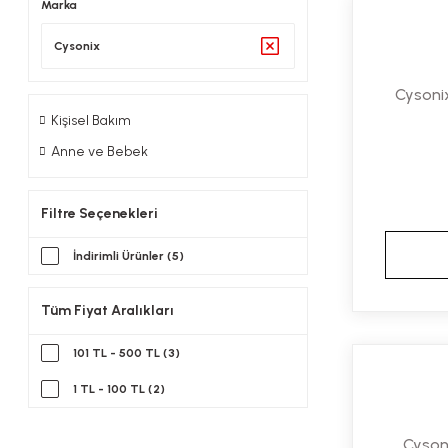
Marka
Cysonix
Cysonix
Kişisel Bakım
Anne ve Bebek
Filtre Seçenekleri
İndirimli Ürünler (5)
Tüm Fiyat Aralıkları
101 TL - 500 TL (3)
1 TL - 100 TL (2)
Cyson