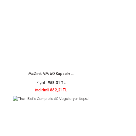
McZink VM 60 Kapseln ...
Fiyat :
958,01 TL
İndirimli 862,21 TL