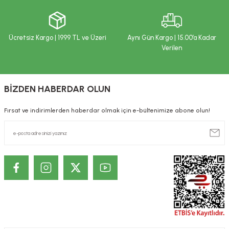
ekler
ve Sabunları
yotlar
e Losyonlar
sterler
Ücretsiz Kargo | 1999 TL ve Üzeri
Aynı Gün Kargo | 15.00’a Kadar
Verilen
klar
BİZDEN HABERDAR OLUN
Fırsat ve indirimlerden haberdar olmak için e-bültenimize abone olun!
leri