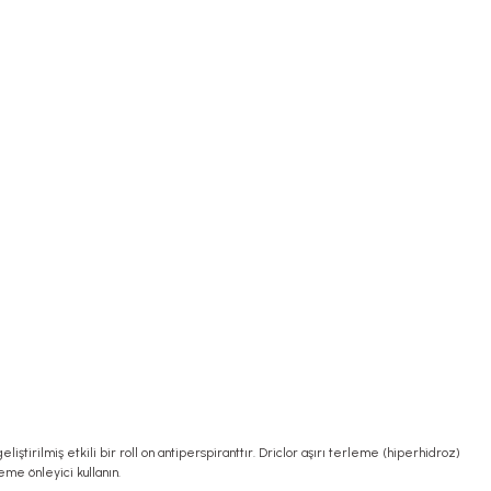
ştirilmiş etkili bir roll on antiperspiranttır. Driclor aşırı terleme (hiperhidroz)
eme önleyici kullanın.