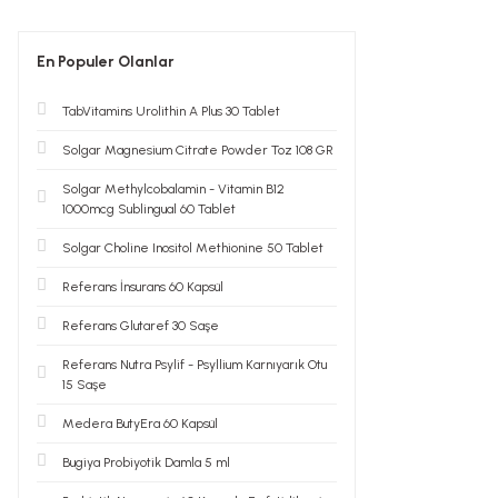
En Populer Olanlar
TabVitamins Urolithin A Plus 30 Tablet
Solgar Magnesium Citrate Powder Toz 108 GR
Solgar Methylcobalamin - Vitamin B12
1000mcg Sublingual 60 Tablet
Solgar Choline Inositol Methionine 50 Tablet
Referans İnsurans 60 Kapsül
Referans Glutaref 30 Saşe
Referans Nutra Psylif - Psyllium Karnıyarık Otu
15 Saşe
Medera ButyEra 60 Kapsül
Bugiya Probiyotik Damla 5 ml