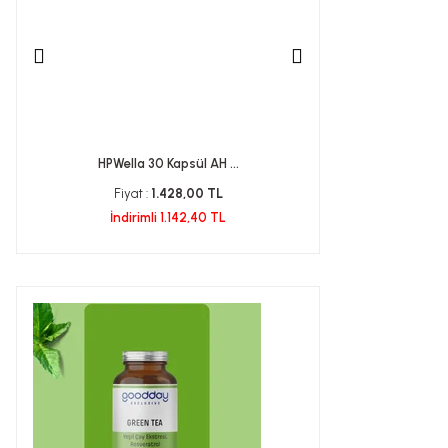
HPWella 30 Kapsül AH ...
Probiotik Ner
Fiyat :
1.428,00 TL
Fiyat :
1.20
İndirimli 1.142,40 TL
İndirimli 1.