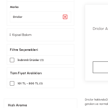
Marka
Driclor
Driclor A
Kişisel Bakım
Filtre Seçenekleri
İndirimli Ürünler (1)
Tüm Fiyat Aralıkları
101 TL - 500 TL (1)
Driclor hakkında:D
görülen ve normal k
Hızlı Arama