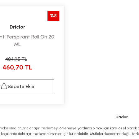
%5
Driclor
nti Perspirant Roll On 20
ML
484,95 TL
460,70 TL
Sepete Ekle
Driclor
riclor Nedir? Driclor aşırı terlemeyi önlemeye yardımcı olmak için karşı özel olarak geli
oşullarda dahi aşırı terleyen insanlar için kullanılabilir. Mutlaka deodorant değil, terl