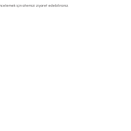
 incelemek için sitemizi ziyaret edebilirsiniz.