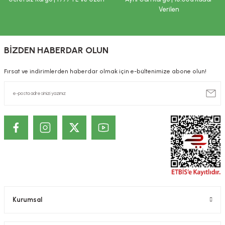
ekler
ve Sabunları
yotlar
Verilen
e Losyonlar
sterler
BİZDEN HABERDAR OLUN
klar
Fırsat ve indirimlerden haberdar olmak için e-bültenimize abone olun!
leri
Kurumsal