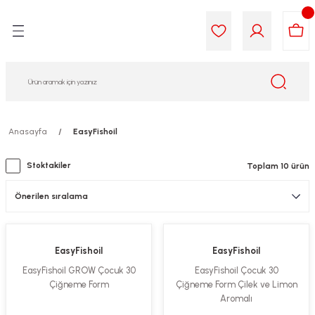
Geri Dön
Geri Dön
Geri Dön
Geri Dön
Geri Dön
Geri Dön
i Gıda
ek
am
leri
lik
sit
opolis
iyeleri
Anasayfa
EasyFishoil
yel ve Uçucu Yağlar
ımı
ları
r
Stoktakiler
Toplam 10 ürün
ega 3...)
akımı
ımı
aratları
ımı
on Testleri
icileri
EasyFishoil
EasyFishoil
tleri
kımı
EasyFishoil GROW Çocuk 30
EasyFishoil Çocuk 30
Çiğneme Form
Çiğneme Form Çilek ve Limon
iyeleri
e Temizleme
Aromalı