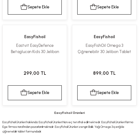
Sepete Ekle
Sepete Ekle
EasyFishoil
EasyFishoil
Eastvit EasyDefence
EasyFishOil Omega 3
Betaglucan Kids 30 Jelibon
Çiğnenebilir 30 Jelibon Tablet
299,00 TL
899,00 TL
Sepete Ekle
Sepete Ekle
EasyFishoil Ürünleri
EasyFishoil Ürünleri hakkında: EasyFishoil Ürünleri Norveç ten ithal edilmektedir. EasyFishoil Ürünleri Farma
Ege firması tarafından pazarlanılmaktadır. EasyFishoil Ürünleri zengin Balık Yağı Omega 3 içeriği ile
çiğnenebilir tablet formundadır.