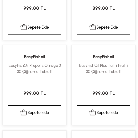
kımı
e Mendilleri
ri
999,00 TL
899,00 TL
llagen Cilt Bakımı
ve Emzikleri
Hijyeni
Kovucular
Sepete Ekle
Sepete Ekle
uları
kımı
gler
ty Collagen
ları
EasyFishoil
EasyFishoil
EasyFishOil Propolis Omega 3
EasyFishOil Plus Tutti Frutti
ar, Şekerler
ünleri
ar
30 Çiğneme Tableti
30 Çiğneme Tableti
ebiyotikler
rı
999,00 TL
999,00 TL
Sepete Ekle
Sepete Ekle
e Tuzlar
ı
er
raller
i ve Nebulizatörler